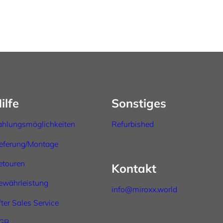
ilfe
Sonstiges
ahlungsmöglichkeiten
Refurbished
ieferung/Montage
etouren
Kontakt
ewährleistung
info@miroxx.world
fter
Sales
Service
GB