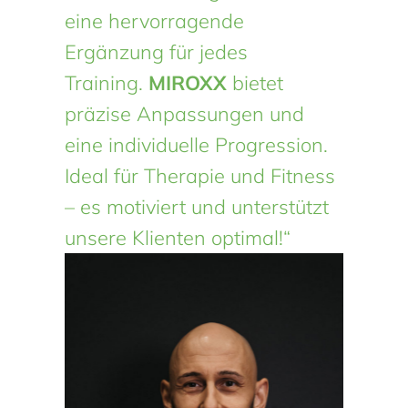
eine hervorragende
Ergänzung für jedes
Training.
MIROXX
bietet
präzise Anpassungen und
eine individuelle Progression.
Ideal für Therapie und Fitness
– es motiviert und unterstützt
unsere Klienten optimal!“