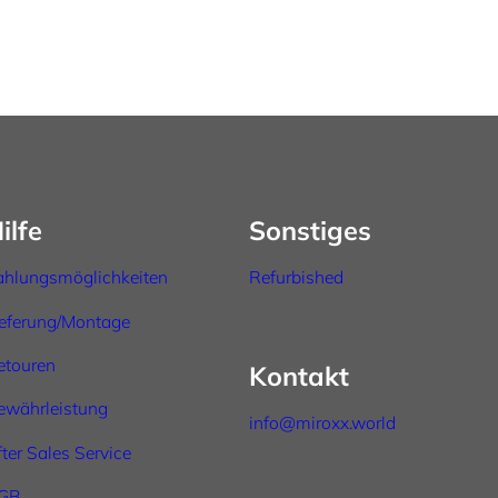
ilfe
Sonstiges
ahlungsmöglichkeiten
Refurbished
ieferung/Montage
etouren
Kontakt
ewährleistung
info@miroxx.world
fter
Sales
Service
GB